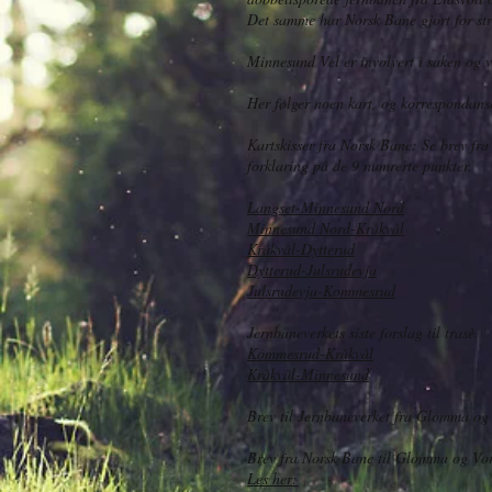
Det samme har Norsk Bane gjort for s
Minnesund Vel er involvert i saken og vil
Her følger noen kart, og korrespondans
Kartskisser fra Norsk Bane: Se brev fr
forklaring på de 9 numrerte punkter.
Langset-Minnesund Nord
Minnesund Nord-Kråkvål
Kråkvål-Dytterud
Dytterud-Julsrudevja
Julsrudevja-Kommesrud
Jernbaneverkets siste forslag til trasè.
Kommesrud-Kråkvål
Kråkvål-Minnesund
Brev til Jernbaneverket fra Glomma o
Brev fra Norsk Bane til Glomma og Vo
Les her: