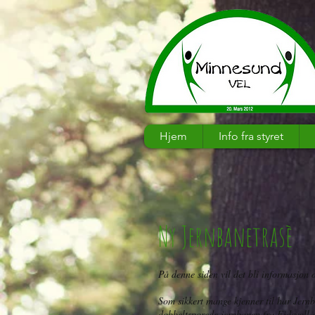
Hjem
Info fra styret
Ny Jernbanetrasè
På denne siden vil det bli informasjo
Som sikkert mange kjenner til har Jern
dobbeltsporede jernbanen fra Eidsvoll