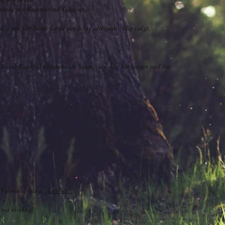
trekningen Kommesrud-Langset.
 gjøre sitt beste for at det beste alternativ blir valgt.
e.
a Norsk Bane til Glomma og Vorma elvelag litt lenger ned for
g Vorma elvelag.
Les her:
rma elvelag.