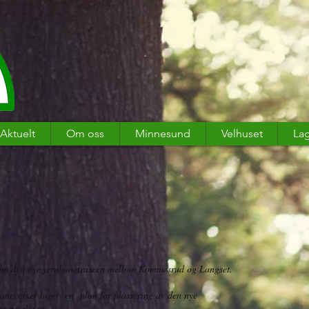
Aktuelt
Om oss
Minnesund
Velhuset
Lag
n om den nye jernbanetraseen mellom Kommesrud og Langset.
baneverket laget en plan for plassering av den nye
 og nordover.